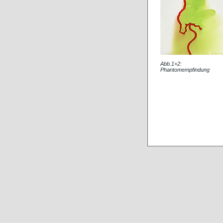
Abb.1+2:
Phantomempfindung