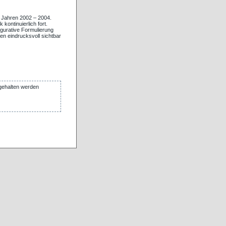
n Jahren 2002 – 2004.
ontinuierlich fort.
gurative Formulierung
en eindrucksvoll sichtbar
gehalten werden