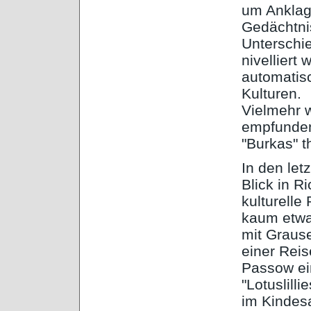
um Anklag
Gedächtnis
Unterschi
nivelliert
automatis
Kulturen.
Vielmehr w
empfunden,
"Burkas" t
In den let
Blick in R
kulturell
kaum etwa
mit Graus
einer Reis
Passow ein
"Lotuslill
im Kindes