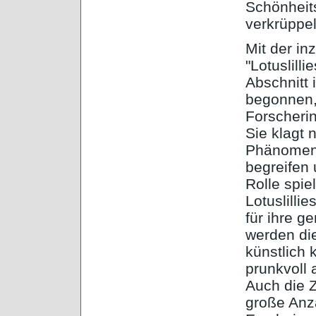
Schönheit
verkrüppel
Mit der in
"Lotuslill
Abschnitt 
begonnen,
Forscherin
Sie klagt 
Phänomene
begreifen 
Rolle spie
Lotuslilli
für ihre g
werden di
künstlich 
prunkvoll 
Auch die 
große Anza