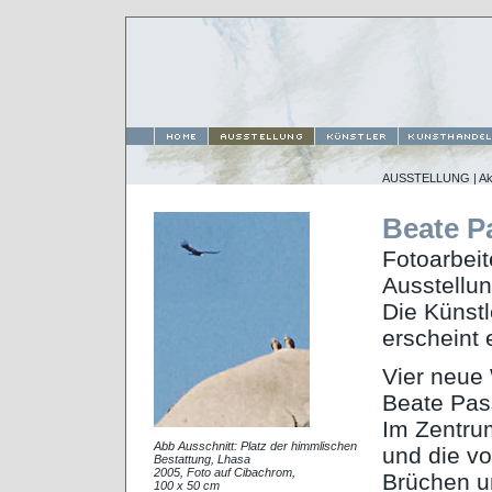
AUSSTELLUNG |
Ak
Beate 
Fotoarbeit
Ausstellun
Die Künstl
erscheint 
Vier neue
Beate Pass
Im Zentrum
Abb Ausschnitt: Platz der himmlischen
und die vo
Bestattung, Lhasa
2005, Foto auf Cibachrom,
Brüchen un
100 x 50 cm