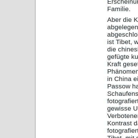
Erscheinu
Familie.
Aber die K
abgelegen
abgeschlo
ist Tibet,
die chines
gefügte ku
Kraft gese
Phänomene 
in China e
Passow hat
Schaufenst
fotografie
gewisse U
Verbotene
Kontrast 
fotografie
Tibet, mit