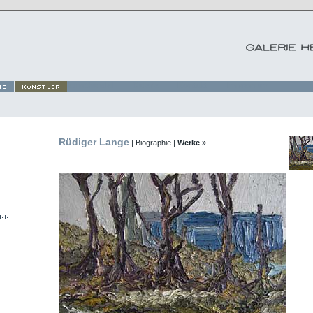
Rüdiger Lange
|
Biographie
|
Werke
»