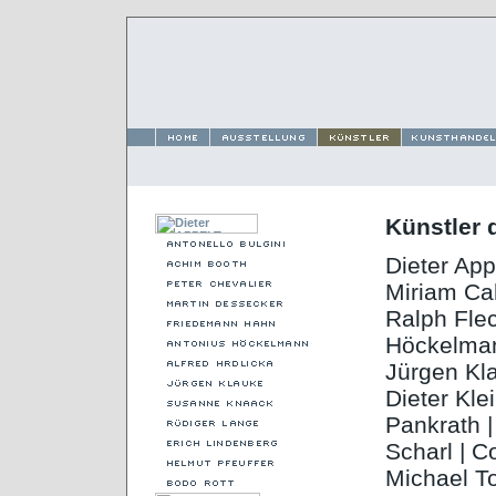
Künstler 
Dieter App
Miriam Cah
Ralph Fle
Höckelmann
Jürgen Kl
Dieter Kle
Pankrath |
Scharl | C
Michael To