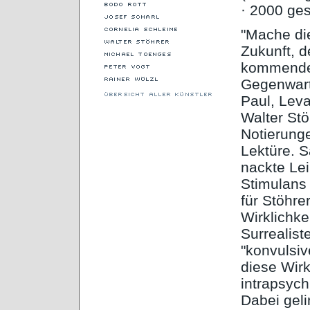
· 2000 ge
"Mache di
Zukunft, d
kommende 
Gegenwart 
Paul, Lev
Walter Stö
Notierunge
Lektüre. S
nackte Le
Stimulans 
für Stöhre
Wirklichke
Surrealist
"konvulsiv
diese Wirk
intrapsych
Dabei geli