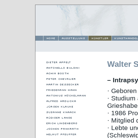
Walter 
– Intraps
· Geboren 
· Studium 
Grieshabe
· 1986 Pro
· Mitglied
· Lebte un
(Schleswig