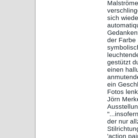
Malströme
verschling
sich wiede
automatiq
Gedankenfl
der Farbe 
symbolisc
leuchtend
gestützt d
einen hall
anmutende
ein Geschl
Fotos len
Jörn Merke
Ausstellu
"...insof
der nur al
Stilrichtu
'action pa